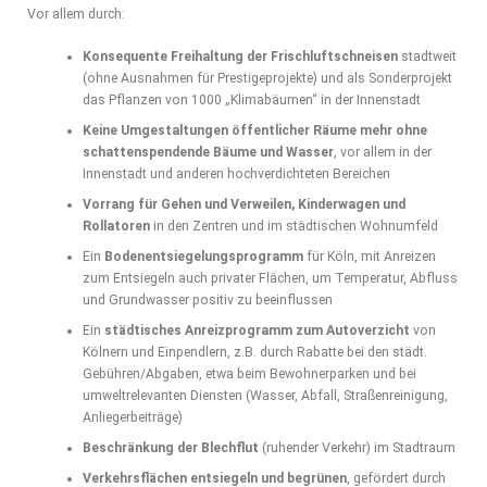
Vor allem durch:
Konsequente Freihaltung der Frischluftschneisen
stadtweit
(ohne Ausnahmen für Prestigeprojekte) und als Sonderprojekt
das Pflanzen von 1000 „Klimabäumen“ in der Innenstadt
Keine Umgestaltungen öffentlicher Räume mehr ohne
schattenspendende Bäume und Wasser
, vor allem in der
Innenstadt und anderen hochverdichteten Bereichen
Vorrang für Gehen und Verweilen, Kinderwagen und
Rollatoren
in den Zentren und im städtischen Wohnumfeld
Ein
Bodenentsiegelungsprogramm
für Köln, mit Anreizen
zum Entsiegeln auch privater Flächen, um Temperatur, Abfluss
und Grundwasser positiv zu beeinflussen
Ein
städtisches Anreizprogramm zum Autoverzicht
von
Kölnern und Einpendlern, z.B. durch Rabatte bei den städt.
Gebühren/Abgaben, etwa beim Bewohnerparken und bei
umweltrelevanten Diensten (Wasser, Abfall, Straßenreinigung,
Anliegerbeiträge)
Beschränkung der Blechflut
(ruhender Verkehr) im Stadtraum
Verkehrsflächen entsiegeln und begrünen
, gefördert durch