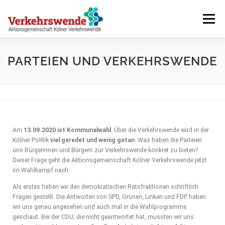
Menü
KÖLNER VERKEHRSWENDE – JETZT ERST RECHT!
PARTEIEN UND VERKEHRSWENDE
WER WIR SIND
FRÜHERE AKTIONEN
Am
13.09.2020 ist Kommunalwahl
. Über die Verkehrswende wird in der
TERMINE
Kölner Politik
viel geredet und wenig getan
. Was haben die Parteien
uns Bürgerinnen und Bürgern zur Verkehrswende konkret zu bieten?
Dieser Frage geht die Aktionsgemeinschaft Kölner Verkehrswende jetzt
im Wahlkampf nach.
Als erstes haben wir den demokratischen Ratsfraktionen schriftlich
Fragen gestellt. Die Antworten von SPD, Grünen, Linken und FDP haben
wir uns genau angesehen und auch mal in die Wahlprogramme
geschaut. Bei der CDU, die nicht geantwortet hat, mussten wir uns